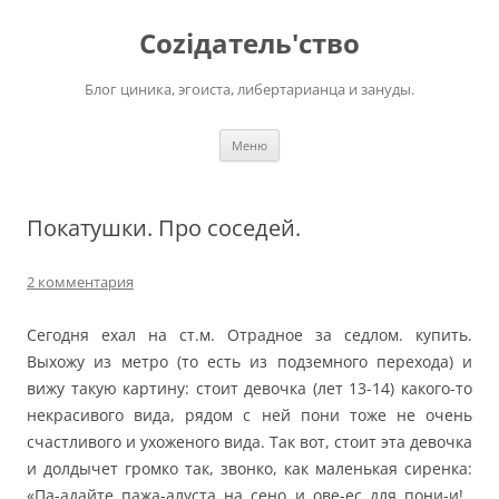
Перейти
к
Соziдатель'ство
содержимому
Блог циника, эгоиста, либертарианца и зануды.
Меню
Покатушки. Про соседей.
2 комментария
Сегодня ехал на ст.м. Отрадное за седлом. купить.
Выхожу из метро (то есть из подземного перехода) и
вижу такую картину: стоит девочка (лет 13-14) какого-то
некрасивого вида, рядом с ней пони тоже не очень
счастливого и ухоженого вида. Так вот, стоит эта девочка
и долдычет громко так, звонко, как маленькая сиренка:
«Па-адайте пажа-алуста на сено и ове-ес для пони-и!..