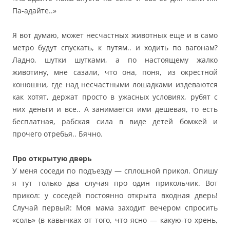
Па-адайте..»
Я вот думаю, может несчастных животных еще и в само
метро будут спускать, к путям.. и ходить по вагонам?
Ладно, шутки шутками, а по настоящему жалко
животину, мне сазали, что она, поня, из окрестной
конюшни, где над несчастными лошадками издеваются
как хотят, держат просто в ужасных условиях, рубят с
них деньги и все.. А занимается ими дешевая, то есть
бесплатная, рабская сила в виде детей бомжей и
прочего отребья.. Бячно.
Про открытую дверь
У меня соседи по подъезду — сплошной прикол. Опишу
я тут только два случая про один прикольчик. Вот
прикол: у соседей постоянно открыта входная дверь!
Случай первый: Моя мама заходит вечером спросить
«соль» (в кавычках от того, что ясно — какую-то хрень,