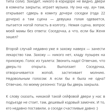
типа соли). Заходит, никого в коридоре не видно, двери
в комнаты закрыты, играет музыка. Ну она «ау, ау» там,
открывает сдверь в комнту дочери соседки (года 22
дочери) а там сцена — девушка голая одевается,
пытается ногой попасть в колготу.. Немая сцена, вопрос
моей мамы без ответа: Соседочка, а что, если бы Женя
зашел?
Второй случай недавно уже я захожу наверх — занести
лекарство там. Захожу — никого нет, кладу пузырек на
прихожую. Голос из туалета: Звонить надо! Отвечаю, что
дверь-то открыта. Выползает Соседочка,
отворачивается жопой, застегивает молнию.
Недовольным голосом: А если бы я была не одна?
Отвечаю, по моему резонно: Тогда бы дверь закрыла.
К слову сказать, никакой такой сейфовой двери у нас в
подъезде не стоит, там, дешевый кодовый замочек. И то,
его недавно поставили, а соседи счастливые давно :)