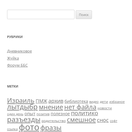
Найти:
РУБРИКИ
Дневниковое
Жуйка
Форум ББС
МЕТКИ
Израиль
архив
ПМЖ
библиотека
дети
видео
избраное
лытдыбр
мнение
нет файла
новости
политико
опыт
полезное
один день
позитив
разъезды
смешное
снос
родительство
софт
фото
фразы
ссылка