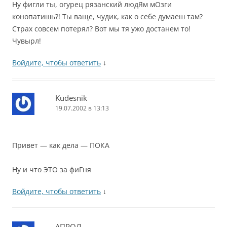
Ну фигли ты, огурец рязанский людЯм мОзги
конопатишь?! Ты ваще, чудик, как о себе думаеш там?
Страх совсем потерял? Вот мы тя ужо достанем то!
Чувырл!
Войдите, чтобы ответить
↓
Kudesnik
19.07.2002 в 13:13
Привет — как дела — ПОКА
Ну и что ЭТО за фиГня
Войдите, чтобы ответить
↓
АПРОЛ