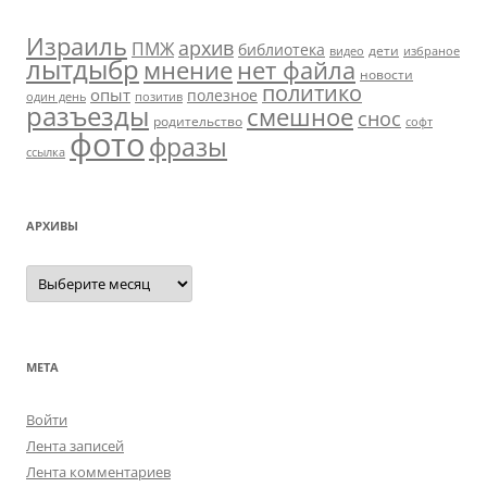
Израиль
архив
ПМЖ
библиотека
дети
видео
избраное
лытдыбр
мнение
нет файла
новости
политико
опыт
полезное
один день
позитив
разъезды
смешное
снос
родительство
софт
фото
фразы
ссылка
АРХИВЫ
Архивы
МЕТА
Войти
Лента записей
Лента комментариев