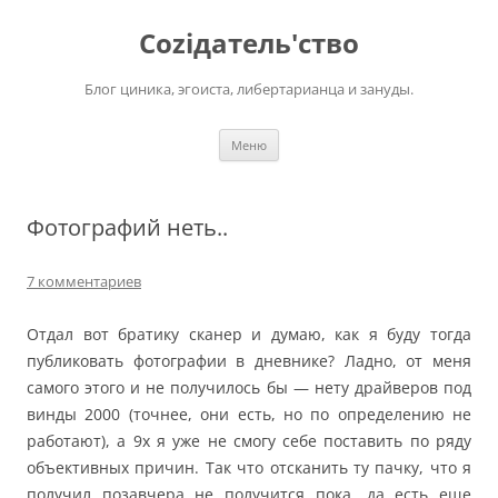
Перейти
к
Соziдатель'ство
содержимому
Блог циника, эгоиста, либертарианца и зануды.
Меню
Фотографий неть..
7 комментариев
Отдал вот братику сканер и думаю, как я буду тогда
публиковать фотографии в дневнике? Ладно, от меня
самого этого и не получилось бы — нету драйверов под
винды 2000 (точнее, они есть, но по определению не
работают), а 9х я уже не смогу себе поставить по ряду
объективных причин. Так что отсканить ту пачку, что я
получил позавчера не получится пока, да есть еще