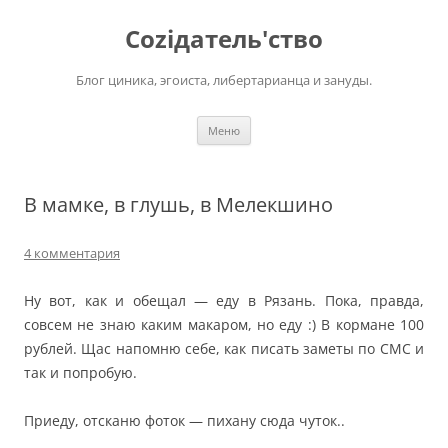
Перейти
к
Соziдатель'ство
содержимому
Блог циника, эгоиста, либертарианца и зануды.
Меню
В мамке, в глушь, в Мелекшино
4 комментария
Ну вот, как и обещал — еду в Рязань. Пока, правда,
совсем не знаю каким макаром, но еду :) В кормане 100
рублей. Щас напомню себе, как писать заметы по СМС и
так и попробую.
Приеду, отсканю фоток — пихану сюда чуток..