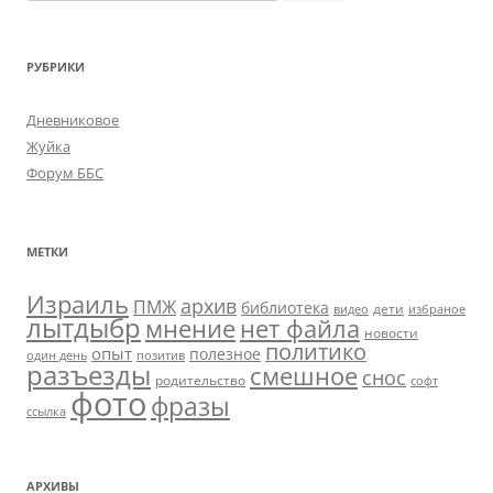
РУБРИКИ
Дневниковое
Жуйка
Форум ББС
МЕТКИ
Израиль
архив
ПМЖ
библиотека
дети
видео
избраное
лытдыбр
мнение
нет файла
новости
политико
опыт
полезное
один день
позитив
разъезды
смешное
снос
родительство
софт
фото
фразы
ссылка
АРХИВЫ