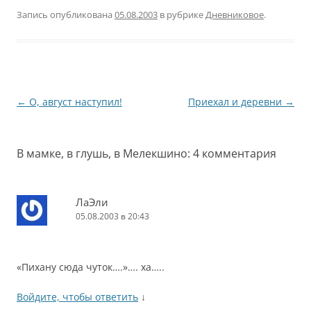
Запись опубликована
05.08.2003
в рубрике
Дневниковое
.
Навигация
←
О, август наступил!
Приехал и деревни
→
по
записям
В мамке, в глушь, в Мелекшино
: 4 комментария
ЛаЭли
05.08.2003 в 20:43
«Пихану сюда чуток….»…. ха…..
Войдите, чтобы ответить
↓