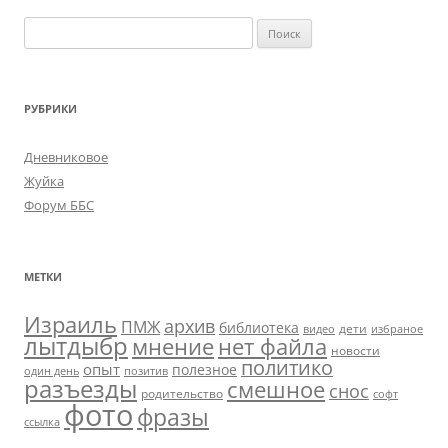
Найти:
РУБРИКИ
Дневниковое
Жуйка
Форум ББС
МЕТКИ
Израиль
архив
ПМЖ
библиотека
дети
видео
избраное
лытдыбр
мнение
нет файла
новости
политико
опыт
полезное
один день
позитив
разъезды
смешное
снос
родительство
софт
фото
фразы
ссылка