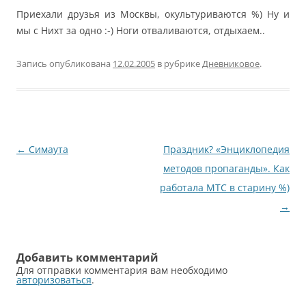
Приехали друзья из Москвы, окультуриваются %) Ну и
мы с Нихт за одно :-) Ноги отваливаются, отдыхаем..
Запись опубликована
12.02.2005
в рубрике
Дневниковое
.
Навигация
←
Симаута
Праздник? «Энциклопедия
по
методов пропаганды». Как
записям
работала МТС в старину %)
→
Добавить комментарий
Для отправки комментария вам необходимо
авторизоваться
.