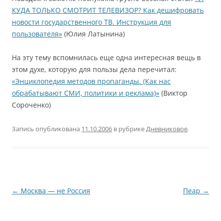
КУДА ТОЛЬКО СМОТРИТ ТЕЛЕВИЗОР? Как дешифровать
новости государственного ТВ. Инструкция для
пользователя»
(Юлия Латынина)
На эту тему вспомнилась еще одна интересная вещь в
этом духе, которую для пользы дела перечитал:
«Энциклопедия методов пропаганды. (Как нас
обрабатывают СМИ, политики и реклама)»
(Виктор
Сороченко)
Запись опубликована
11.10.2006
в рубрике
Дневниковое
.
Навигация
←
Москва — не Россия
Пеар
→
по
записям