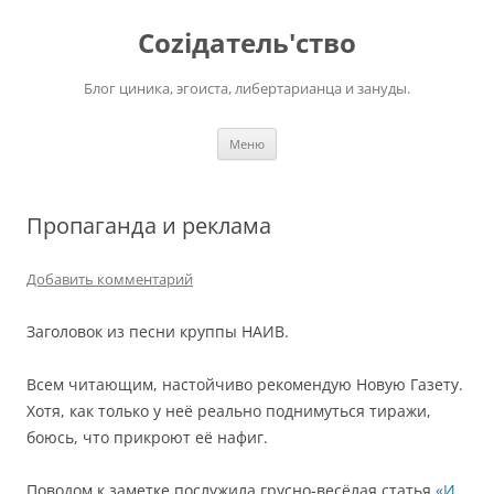
Перейти
к
Соziдатель'ство
содержимому
Блог циника, эгоиста, либертарианца и зануды.
Меню
Пропаганда и реклама
Добавить комментарий
Заголовок из песни круппы НАИВ.
Всем читающим, настойчиво рекомендую Новую Газету.
Хотя, как только у неё реально поднимуться тиражи,
боюсь, что прикроют её нафиг.
Поводом к заметке послужила грусно-весёлая статья
«И