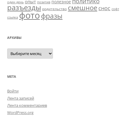
политико
опыт
полезное
один день
позитив
разъезды
смешное
снос
родительство
софт
фото
фразы
ссылка
АРХИВЫ
Архивы
МЕТА
Войти
Лента записей
Лента комментариев
WordPress.org