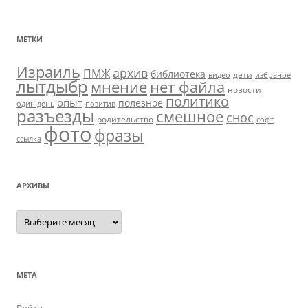
МЕТКИ
Израиль
архив
ПМЖ
библиотека
дети
видео
избраное
лытдыбр
мнение
нет файла
новости
политико
опыт
полезное
один день
позитив
разъезды
смешное
снос
родительство
софт
фото
фразы
ссылка
АРХИВЫ
Архивы
МЕТА