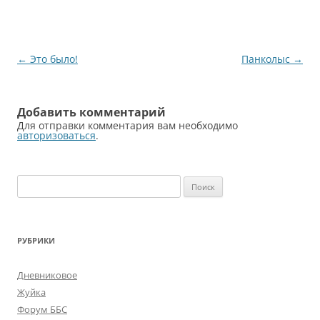
Навигация
←
Это было!
Панколыс
→
по
записям
Добавить комментарий
Для отправки комментария вам необходимо
авторизоваться
.
Найти:
РУБРИКИ
Дневниковое
Жуйка
Форум ББС