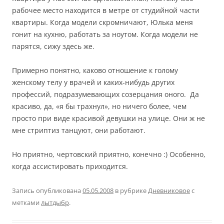
рабочее место находится в метре от студийной части
квартиры. Когда модели скромничают, Юлька меня
гонит на кухню, работать за ноутом. Когда модели не
парятся, сижу здесь же.
Примерно понятно, каково отношение к голому
женскому телу у врачей и каких-нибудь других
профессий, подразумевающих созерцания оного. Да
красиво, да, «я бы трахнул», но ничего более, чем
просто при виде красивой девушки на улице. Они ж не
мне стриптиз танцуют, они работают.
Но приятно, чертовский приятно, конечно :) Особенно,
когда ассистировать приходится.
Запись опубликована
05.05.2008
в рубрике
Дневниковое
с
метками
лытдыбр
.