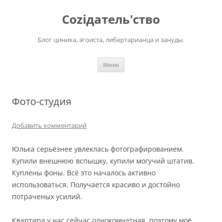
Перейти
к
Соziдатель'ство
содержимому
Блог циника, эгоиста, либертарианца и зануды.
Меню
Фото-студия
Добавить комментарий
Юлька серьёзнее увлеклась фотографированием.
Купили внешнюю вспышку, купили могучий штатив.
Куплены фоны. Всё это началось активно
использоваться. Получается красиво и достойно
потраченых усилий.
Квартира у нас сейчас однокомнатная, поэтому моё