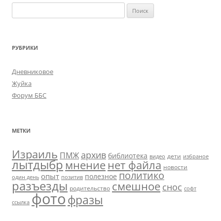
Найти:
РУБРИКИ
Дневниковое
Жуйка
Форум ББС
МЕТКИ
Израиль
архив
ПМЖ
библиотека
дети
видео
избраное
лытдыбр
мнение
нет файла
новости
политико
опыт
полезное
один день
позитив
разъезды
смешное
снос
родительство
софт
фото
фразы
ссылка