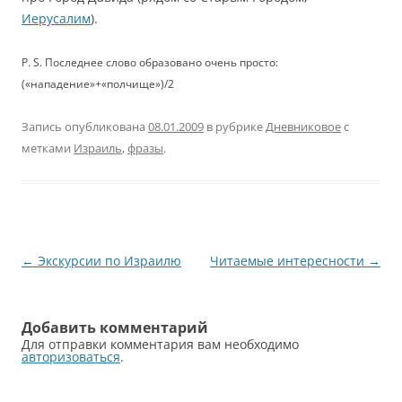
Иерусалим
).
P. S. Последнее слово образовано очень просто:
(«нападение»+«полчище»)/2
Запись опубликована
08.01.2009
в рубрике
Дневниковое
с
метками
Израиль
,
фразы
.
Навигация
←
Экскурсии по Израилю
Читаемые интересности
→
по
записям
Добавить комментарий
Для отправки комментария вам необходимо
авторизоваться
.