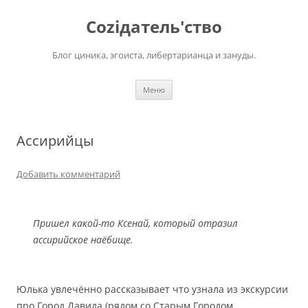
Перейти
к
Соziдатель'ство
содержимому
Блог циника, эгоиста, либертарианца и зануды.
Меню
Ассирийцы
Добавить комментарий
Пришел какой-то Ксенай, который отразил
ассирийское наёбище.
Юлька увлечённо рассказывает что узнала из экскурсии
про Город Давида (рядом со Старым Городом,