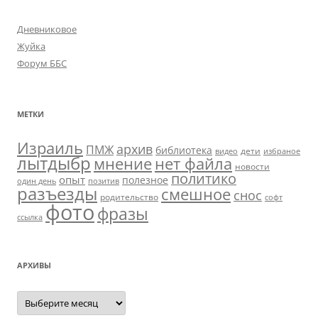
Дневниковое
Жуйка
Форум ББС
МЕТКИ
Израиль
архив
ПМЖ
библиотека
дети
видео
избраное
лытдыбр
мнение
нет файла
новости
политико
опыт
полезное
один день
позитив
разъезды
смешное
снос
родительство
софт
фото
фразы
ссылка
АРХИВЫ
Архивы