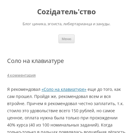
Перейти
к
Соziдатель'ство
содержимому
Блог циника, эгоиста, либертарианца и зануды.
Меню
Соло на клавиатуре
4 комментария
Я рекомендовал
«Соло на клавиатуре»
еще до того, как
сам прошел. Пройдя же, рекомендовал всем и вся
втройне. Причем я рекомендовал честно заплатить, т.к.
стоило это удовольствие всего 150 рублей, но самое
ценное, оплата нужна была только при прохождении
40% курса (40 из 100 номинальных заданий). Когда
только-только в пальцах появлялась волшебная лёгкость