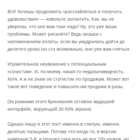
Всё! Хочешь продолжить «расслабляться и получать
удовольствие» — извольте заплатить. Как, вы не
уверены, что оно вам таки надо? Ну, это уже ваши
проблемы. Может рискнёте? Ведь окошки с
напоминанием оплаты, если вы умудрились дойти до
десятого урока (из ста возможных), они уже вам сняться.
Изумительное неуважение к потенциальным
«солистам». И, по-моему, какая-то недальновидность.
Хотя, я ж не знаю их статистик по продажам. Может вот
такое вот поведение и повысило им продажи в разы.
(За рамками этого брюзжания оставлю мудацкий
интерфейс, ворующий 20-50% экрана)
Однако пишу я этот пост именно в слепую, именно
десятью пальцами. Потому что когда-то, в версии
наверное 5-й, я прошел таки хоть не все 100 уроков, но