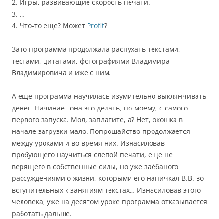
2. Игры, развивающие скорость печати.
3. …
4. Что-то еще? Может
Profit
?
Зато программа продолжала распухать текстами,
тестами, цитатами, фотографиями Владимира
Владимировича и иже с ним.
А еще программа научилась изумительно выклянчивать
денег. Начинает она это делать, по-моему, с самого
первого запуска. Мол, заплатите, а? Нет, окошка в
начале загрузки мало. Попрошайство продолжается
между уроками и во время них. Изнасиловав
пробующего научиться слепой печати, еще не
верящего в собственные силы, но уже заёбаного
рассуждениями о жизни, которыми его напичкал В.В. во
вступительных к занятиям текстах… Изнасиловав этого
человека, уже на десятом уроке программа отказывается
работать дальше.