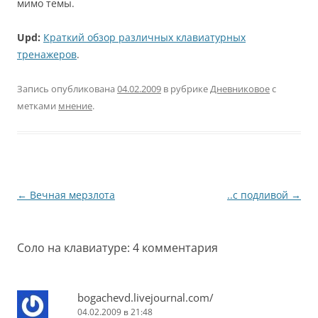
мимо темы.
Upd:
Краткий обзор различных клавиатурных
тренажеров
.
Запись опубликована
04.02.2009
в рубрике
Дневниковое
с
метками
мнение
.
Навигация
←
Вечная мерзлота
..с подливой
→
по
записям
Соло на клавиатуре
: 4 комментария
bogachevd.livejournal.com/
04.02.2009 в 21:48