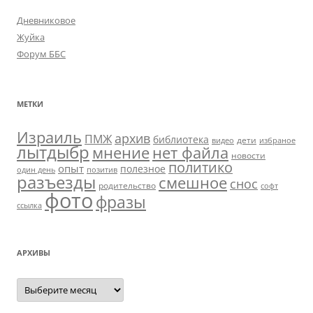
Дневниковое
Жуйка
Форум ББС
МЕТКИ
Израиль
архив
ПМЖ
библиотека
дети
видео
избраное
лытдыбр
мнение
нет файла
новости
политико
опыт
полезное
один день
позитив
разъезды
смешное
снос
родительство
софт
фото
фразы
ссылка
АРХИВЫ
Архивы