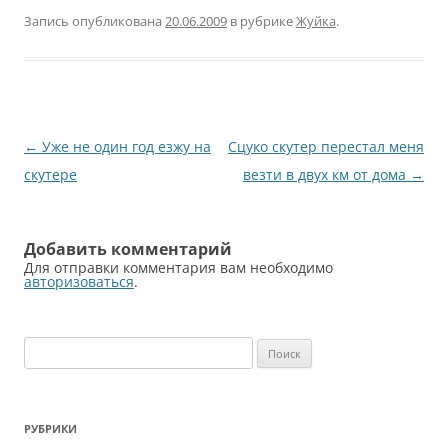
Запись опубликована
20.06.2009
в рубрике
Жуйка
.
Навигация
←
Уже не один год езжу на
Сцуко скутер перестал меня
по
скутере
везти в двух км от дома
→
записям
Добавить комментарий
Для отправки комментария вам необходимо
авторизоваться
.
Найти:
РУБРИКИ