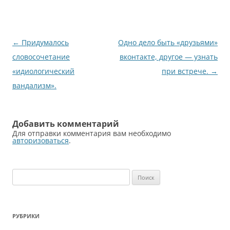
Навигация
←
Придумалось
Одно дело быть «друзьями»
по
словосочетание
вконтакте, другое — узнать
записям
«идиологический
при встрече.
→
вандализм».
Добавить комментарий
Для отправки комментария вам необходимо
авторизоваться
.
Найти:
РУБРИКИ