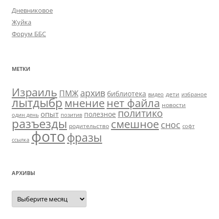
Дневниковое
Жуйка
Форум ББС
МЕТКИ
Израиль
архив
ПМЖ
библиотека
дети
видео
избраное
лытдыбр
мнение
нет файла
новости
политико
опыт
полезное
один день
позитив
разъезды
смешное
снос
родительство
софт
фото
фразы
ссылка
АРХИВЫ
Архивы