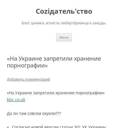
Перейти
к
Соziдатель'ство
содержимому
Блог циника, эгоиста, либертарианца и зануды.
Меню
«На Украине запретили хранение
порнографии»
Добавить комментарий
«На Украине запретили хранение порнографии»
bbc.co.uk
Да он там совсем охуели???
«…Согласно новой версии статьи 301 УК Украины,