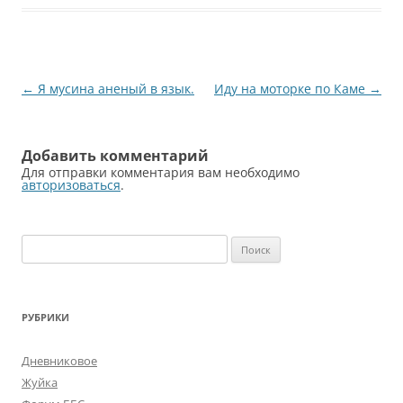
Навигация
←
Я мусина аненый в язык.
Иду на моторке по Каме
→
по
записям
Добавить комментарий
Для отправки комментария вам необходимо
авторизоваться
.
Найти:
РУБРИКИ
Дневниковое
Жуйка