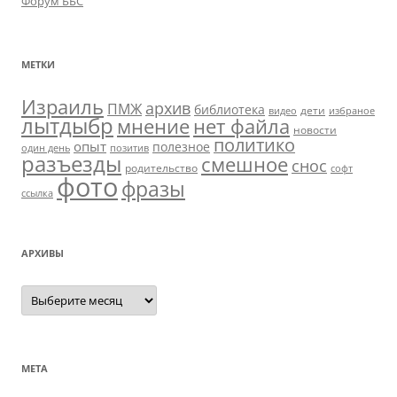
Форум ББС
МЕТКИ
Израиль
архив
ПМЖ
библиотека
дети
видео
избраное
лытдыбр
мнение
нет файла
новости
политико
опыт
полезное
один день
позитив
разъезды
смешное
снос
родительство
софт
фото
фразы
ссылка
АРХИВЫ
Архивы
МЕТА