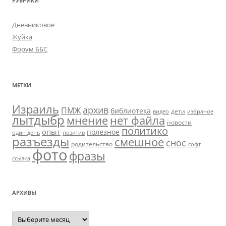
РУБРИКИ
Дневниковое
Жуйка
Форум ББС
МЕТКИ
Израиль
архив
ПМЖ
библиотека
дети
видео
избраное
лытдыбр
мнение
нет файла
новости
политико
опыт
полезное
один день
позитив
разъезды
смешное
снос
родительство
софт
фото
фразы
ссылка
АРХИВЫ
Архивы