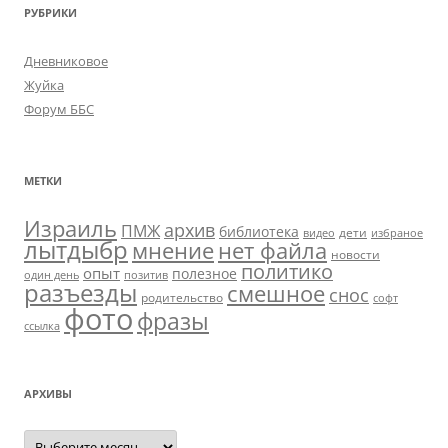
РУБРИКИ
Дневниковое
Жуйка
Форум ББС
МЕТКИ
Израиль
архив
ПМЖ
библиотека
дети
видео
избраное
лытдыбр
мнение
нет файла
новости
политико
опыт
полезное
один день
позитив
разъезды
смешное
снос
родительство
софт
фото
фразы
ссылка
АРХИВЫ
Архивы