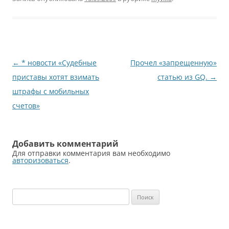
Навигация
←
* новости «Судебные
Прочел «запрещенную»
по
приставы хотят взимать
статью из GQ.
→
записям
штрафы с мобильных
счетов»
Добавить комментарий
Для отправки комментария вам необходимо
авторизоваться
.
Найти: