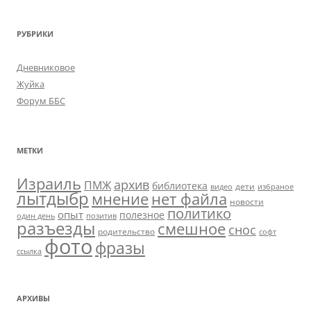
РУБРИКИ
Дневниковое
Жуйка
Форум ББС
МЕТКИ
Израиль
архив
ПМЖ
библиотека
дети
видео
избраное
лытдыбр
мнение
нет файла
новости
политико
опыт
полезное
один день
позитив
разъезды
смешное
снос
родительство
софт
фото
фразы
ссылка
АРХИВЫ