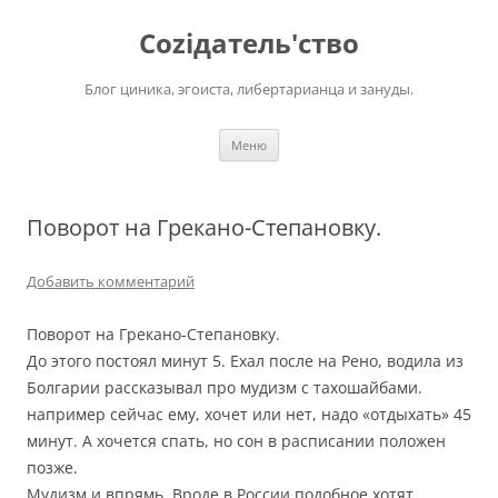
Перейти
к
Соziдатель'ство
содержимому
Блог циника, эгоиста, либертарианца и зануды.
Меню
Поворот на Грекано-Степановку.
Добавить комментарий
Поворот на Грекано-Степановку.
До этого постоял минут 5. Ехал после на Рено, водила из
Болгарии рассказывал про мудизм с тахошайбами.
например сейчас ему, хочет или нет, надо «отдыхать» 45
минут. А хочется спать, но сон в расписании положен
позже.
Мудизм и впрямь. Вроде в России подобное хотят