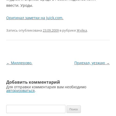
ввести. Уроды.
Оригинал заметки на Juick.com.
Запись опубликована
23.09.2009
в рубрике
Жуйка
.
Навигация
←
Миллерово.
Приехал, уезжаю
→
по
записям
Добавить комментарий
Для отправки комментария вам необходимо
авторизоваться
.
Найти: