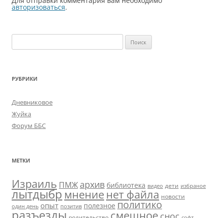
Для отправки комментария вам необходимо
авторизоваться
.
Найти:
РУБРИКИ
Дневниковое
Жуйка
Форум ББС
МЕТКИ
Израиль
архив
ПМЖ
библиотека
дети
видео
избраное
лытдыбр
мнение
нет файла
новости
политико
опыт
полезное
один день
позитив
разъезды
смешное
снос
родительство
софт