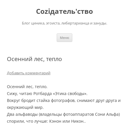
Перейти
к
Соziдатель'ство
содержимому
Блог циника, эгоиста, либертарианца и зануды.
Меню
Осенний лес, тепло
Добавить комментарий
Осенний лес, тепло.
Сижу, читаю Ротбарда «Этика свободы».
Вокруг бродит стайка фотографов, снимают друг-друга и
окружающий мир.
Два альфаводы (владельцы фотоаппаратов Сони Альфа)
спорили, что лучше: Кэнон или Никон..