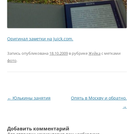
Оригинал заметки на Juick.com.
Запись опубликована
18.10.2009
в рубрике
Жуйка
с метками
фото
.
Навигация
←
Юлькины занятия
Опять в Москву и обратно.
по
→
записям
Добавить комментарий