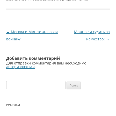
Навигация
←
Москва и Минск: «газовая
Можно ли судить за
по
война»?
искусство?
→
записям
Добавить комментарий
Для отправки комментария вам необходимо
авторизоваться
.
Найти:
РУБРИКИ