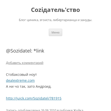
Перейти
к
Соziдатель'ство
содержимому
Блог циника, эгоиста, либертарианца и зануды.
Меню
@Sozidatel: *link
Добавить комментарий
Стобаксовый ноут
dealextreme.com
А ни чо так, зато Андроид.
http://juick.com/Sozidatel/781915
Запись опубликована
26.06.2010
в рубрике
Жуйка
.