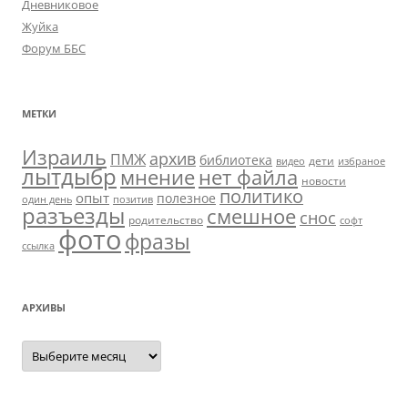
Дневниковое
Жуйка
Форум ББС
МЕТКИ
Израиль
архив
ПМЖ
библиотека
дети
видео
избраное
лытдыбр
мнение
нет файла
новости
политико
опыт
полезное
один день
позитив
разъезды
смешное
снос
родительство
софт
фото
фразы
ссылка
АРХИВЫ
Архивы