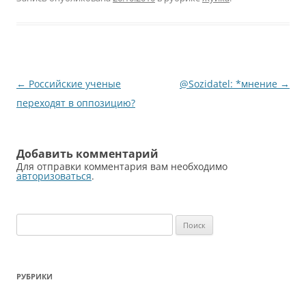
Навигация
←
Российские ученые
@Sozidatel: *мнение
→
по
переходят в оппозицию?
записям
Добавить комментарий
Для отправки комментария вам необходимо
авторизоваться
.
Найти:
РУБРИКИ