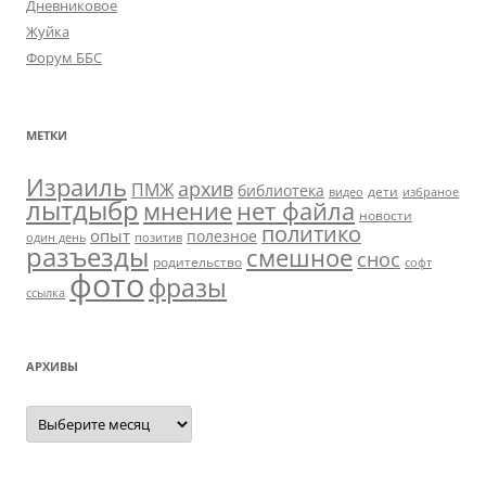
Дневниковое
Жуйка
Форум ББС
МЕТКИ
Израиль
архив
ПМЖ
библиотека
дети
видео
избраное
лытдыбр
мнение
нет файла
новости
политико
опыт
полезное
один день
позитив
разъезды
смешное
снос
родительство
софт
фото
фразы
ссылка
АРХИВЫ
Архивы