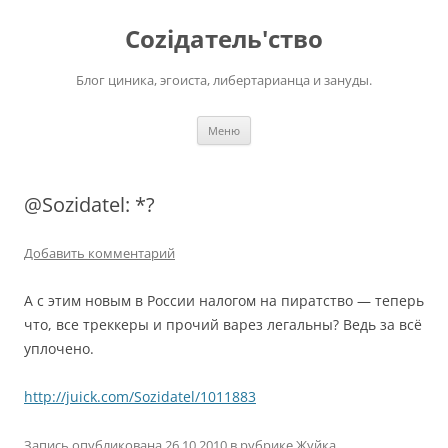
Перейти
к
Соziдатель'ство
содержимому
Блог циника, эгоиста, либертарианца и зануды.
Меню
@Sozidatel: *?
Добавить комментарий
А с этим новым в России налогом на пиратство — теперь
что, все треккеры и прочий варез легальны? Ведь за всё
уплочено.
http://juick.com/Sozidatel/1011883
Запись опубликована
26.10.2010
в рубрике
Жуйка
.