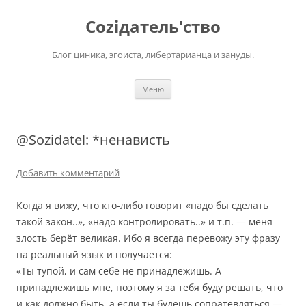
Перейти
к
Соziдатель'ство
содержимому
Блог циника, эгоиста, либертарианца и зануды.
Меню
@Sozidatel: *ненависть
Добавить комментарий
Когда я вижу, что кто-либо говорит «надо бы сделать
такой закон..», «надо контролировать..» и т.п. — меня
злость берёт великая. Ибо я всегда перевожу эту фразу
на реальный язык и получается:
«Ты тупой, и сам себе не принадлежишь. А
принадлежишь мне, поэтому я за тебя буду решать, что
и как должно быть, а если ты будешь сопратевляться —