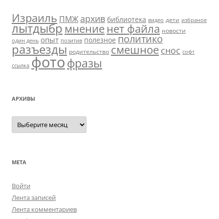
Израиль
архив
ПМЖ
библиотека
дети
видео
избраное
лытдыбр
мнение
нет файла
новости
политико
опыт
полезное
один день
позитив
разъезды
смешное
снос
родительство
софт
фото
фразы
ссылка
АРХИВЫ
Архивы
МЕТА
Войти
Лента записей
Лента комментариев