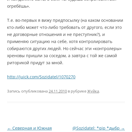
огребёшь».
Т.е. во-первых я вижу предпосылку (на каком основании
кто-либо может что-либо требовать от другого, если это
не договорные отношения и не преступник?), и
применяю ситуацию на себе, хотя контролировать
собираются других людей. Но сейчас эти «контролеры»
хреновы пришли за соседом, а завтра с той же самой
риторикой придут за мной.
http://juick.com/Sozidatel/1070270
Запись опубликована
24.11.2010
в рубрике
Жуйка
.
Навигация
←
Северная и Южная
@Sozidatel: *qip *дыбр
→