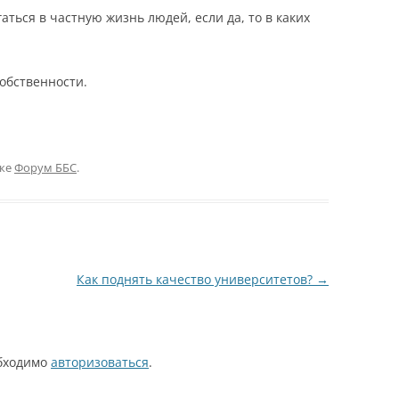
ться в частную жизнь людей, если да, то в каких
обственности.
ике
Форум ББС
.
Как поднять качество университетов?
→
обходимо
авторизоваться
.