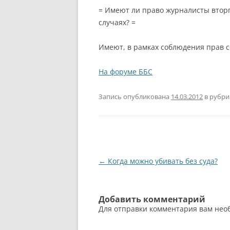
= Имеют ли право журналисты вторга
случаях? =
Имеют, в рамках соблюдения прав с
На форуме ББС
Запись опубликована
14.03.2012
в рубр
Навигация
←
Когда можно убивать без суда?
по
записям
Добавить комментарий
Для отправки комментария вам не