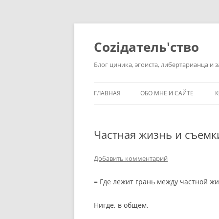
Перейти
к
содержимому
Соziдатель'ство
Блог циника, эгоиста, либертарианца и 
ГЛАВНАЯ
ОБО МНЕ И САЙТЕ
К
Частная жизнь и съемк
Добавить комментарий
= Где лежит грань между частной ж
Нигде, в общем.