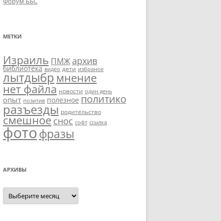
Форум ББС
МЕТКИ
Израиль
архив
ПМЖ
библиотека
дети
видео
избраное
лытдыбр
мнение
нет файла
новости
один день
политико
опыт
полезное
позитив
разъезды
родительство
смешное
снос
софт
ссылка
фото
фразы
АРХИВЫ
Архивы