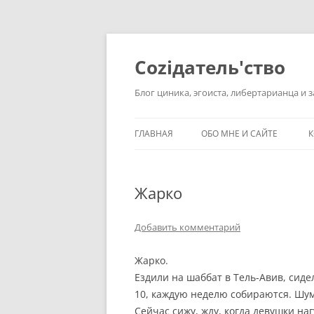
Перейти
к
содержимому
Соziдатель'ство
Блог циника, эгоиста, либертарианца и 
ГЛАВНАЯ
ОБО МНЕ И САЙТЕ
К
Жарко
Добавить комментарий
Жарко.
Ездили на шаббат в Тель-Авив, сид
10, каждую неделю собираются. Шум,
Сейчас сижу, жду, когда девушки на