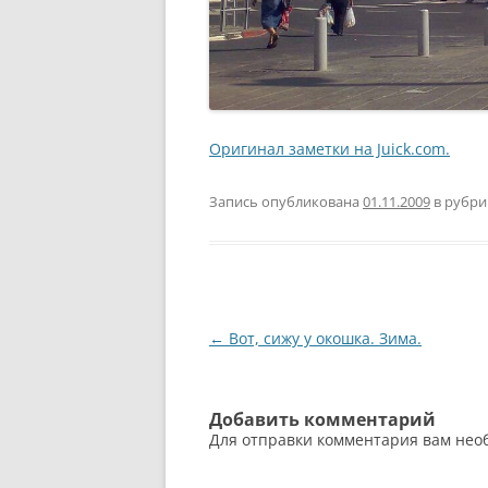
Оригинал заметки на Juick.com.
Запись опубликована
01.11.2009
в рубр
Навигация
←
Вот, сижу у окошка. Зима.
по
записям
Добавить комментарий
Для отправки комментария вам не