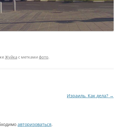
ике
Жуйка
с метками
фото
.
Израиль. Как дела?
→
обходимо
авторизоваться
.