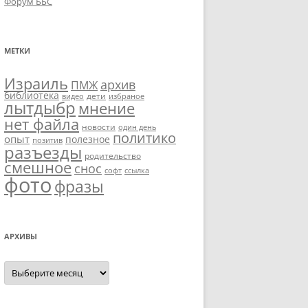
Форум ББС
МЕТКИ
Израиль
архив
ПМЖ
библиотека
дети
видео
избраное
лытдыбр
мнение
нет файла
новости
один день
политико
опыт
полезное
позитив
разъезды
родительство
смешное
снос
софт
ссылка
фото
фразы
АРХИВЫ
Архивы