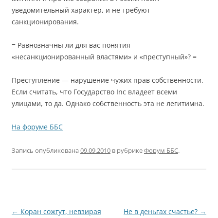
уведомительный характер, и не требуют
санкционирования.
= Равнозначны ли для вас понятия
«несанкционированный властями» и «преступный»? =
Преступление — нарушение чужих прав собственности.
Если считать, что Государство Inc владеет всеми
улицами, то да. Однако собственность эта не легитимна.
На форуме ББС
Запись опубликована
09.09.2010
в рубрике
Форум ББС
.
Навигация
←
Коран сожгут, невзирая
Не в деньгах счастье?
→