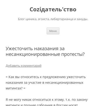
Перейти
к
Соziдатель'ство
содержимому
Блог циника, эгоиста, либертарианца и зануды.
Меню
Ужесточить наказания за
несанкционированные протесты?
Добавить комментарий
= Как вы относитесь к предложению ужесточить
наказания за участие в несанкционированных
митингах? =
Я не могу никак относиться к этому, т.к. по закону
митинги и прочие собрания в России носят