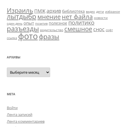
Израиль
архив
ПМЖ
библиотека
дети
видео
избраное
лытдыбр
мнение
нет файла
новости
политико
опыт
полезное
один день
позитив
разъезды
смешное
снос
родительство
софт
фото
фразы
ссылка
АРХИВЫ
Архивы
МЕТА
Войти
Лента записей
Лента комментариев