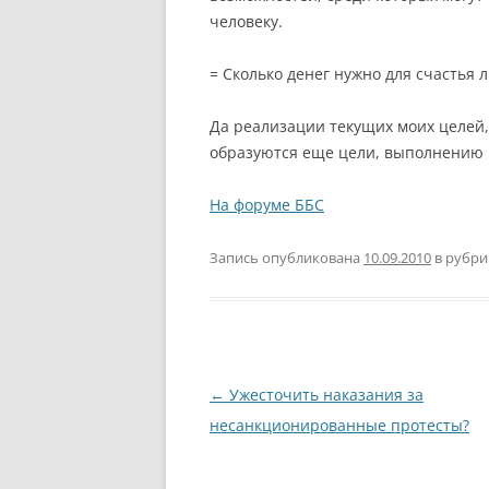
человеку.
= Сколько денег нужно для счастья 
Да реализации текущих моих целей,
образуются еще цели, выполнению к
На форуме ББС
Запись опубликована
10.09.2010
в рубр
Навигация
←
Ужесточить наказания за
по
несанкционированные протесты?
записям