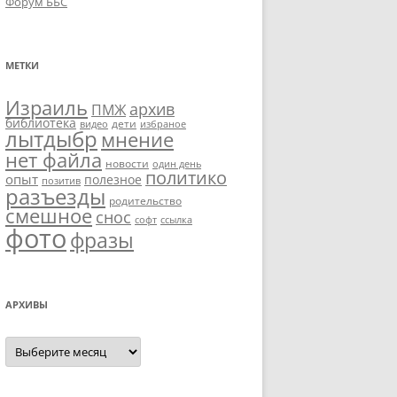
Форум ББС
МЕТКИ
Израиль
архив
ПМЖ
библиотека
дети
видео
избраное
лытдыбр
мнение
нет файла
новости
один день
политико
опыт
полезное
позитив
разъезды
родительство
смешное
снос
софт
ссылка
фото
фразы
АРХИВЫ
Архивы